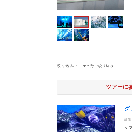
絞り込み：
ツアーに
グ
評価
ケ