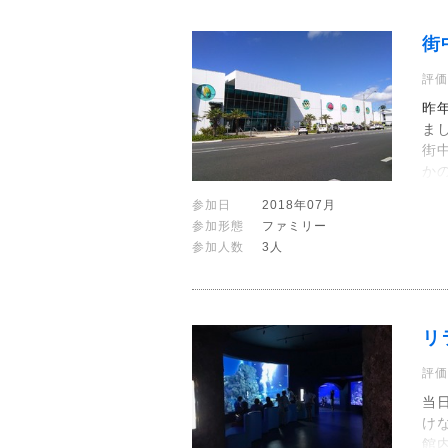
街
評価
昨
ま
街
か
参加日
2018年07月
参加形態
ファミリー
参加人数
3人
リ
評価
当
け
館