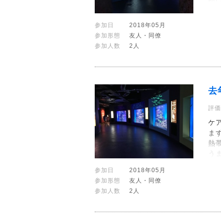
参加日
2018年05月
参加形態
友人・同僚
参加人数
2人
去
評価
ケ
ま
熱
う
参加日
2018年05月
参加形態
友人・同僚
参加人数
2人