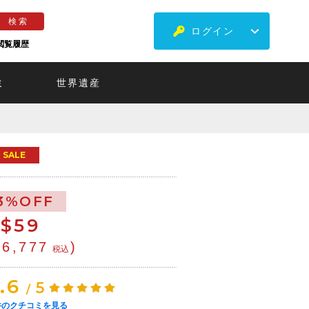
ログイン
閲覧履歴
ミ
世界遺産
SALE
3%OFF
$
59
¥6,777
)
税込
.6
5
/
件のクチコミを見る