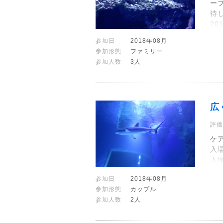
ー
待
2
参加日
2018年08月
参加形態
ファミリー
参加人数
3人
広
評価
ケ
入
入
参加日
2018年08月
参加形態
カップル
参加人数
2人