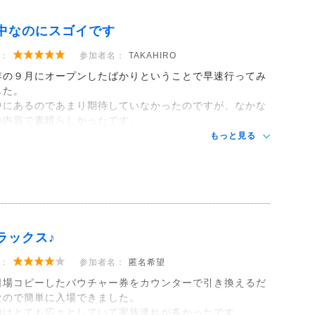
中なのにスゴイです
：
参加者名：
TAKAHIRO
年の９月にオープンしたばかりということで早速行ってみ
した。
中にあるのであまり期待していなかったのですが、なかな
の内容で素晴らしかったです。
もっと見る
ラックス♪
：
参加者名：
匿名希望
日場コピーしたバウチャー券をカウンターで引き換えるだ
なので簡単に入場できました。
内はとても広々としていて家族連れが多かったです。