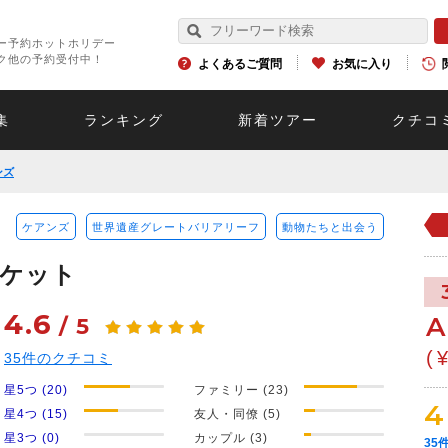
ー予約ホットホリデー
ク他の予約受付中！
よくあるご質問
お気に入り
集
ランキング
新着ツアー
クチコ
ンズ
ケアンズ
世界遺産グレートバリアリーフ
動物たちと出会う
チケット
4.6
A
/
5
(
35
件のクチコミ
星5つ (20)
ファミリー (23)
4
星4つ (15)
友人・同僚 (5)
星3つ (0)
カップル (3)
35