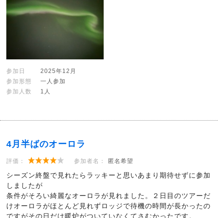
参加日
2025年12月
参加形態
一人参加
参加人数
1人
4月半ばのオーロラ
評価：
参加者名：
匿名希望
シーズン終盤で見れたらラッキーと思いあまり期待せずに参加
しましたが
条件がそろい綺麗なオーロラが見れました。２日目のツアーだ
けオーロラがほとんど見れずロッジで待機の時間が長かったの
ですがその日だけ暖炉がついていなくてさむかったです。