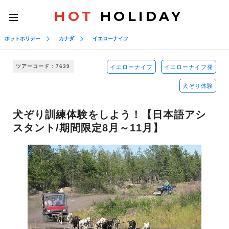
HOT
HOLIDAY
toggle
navigation
ホットホリデー
カナダ
イエローナイフ
ツアーコード : 7639
イエローナイフ
イエローナイフ発
犬ぞり体験
犬ぞり訓練体験をしよう！【日本語アシ
スタント/期間限定8月～11月】