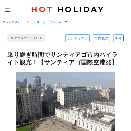
HOT
HOLIDAY
toggle
navigation
ホットホリデー
チリ
サンティアゴ
ツアーコード : 7581
サンティアゴ
市内観光
チリ
乗り継ぎ時間でサンティアゴ市内ハイラ
イト観光！【サンティアゴ国際空港発】