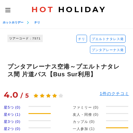
HOT
HOLIDAY
toggle
navigation
ホットホリデー
チリ
ツアーコード : 7571
チリ
プエルトナタレス発
プンタアレーナス発
プンタアレーナス空港～プエルトナタレ
ス間 片道バス【Bus Sur利用】
4.0
1
件のクチコミ
/
5
星5つ (0)
ファミリー (0)
星4つ (1)
友人・同僚 (0)
星3つ (0)
カップル (0)
星2つ (0)
一人参加 (1)