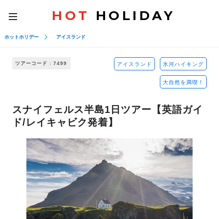
HOT
HOLIDAY
toggle
navigation
ホットホリデー
アイスランド
ツアーコード : 7499
アイスランド
氷河ハイキング
大自然を満喫！
スナイフェルス半島1日ツアー【英語ガイ
ド/レイキャビク発着】