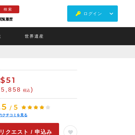
ログイン
閲覧履歴
ミ
世界遺産
$
51
¥5,858
)
税込
.5
5
/
のクチコミを見る
リクエスト / 申込み