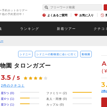
ー予約ホットホリデー
ク他の予約受付中！
よくあるご質問
お気に入り
集
ランキング
新着ツアー
クチコ
ニー
シドニー
シドニーの動物達に会いに行く
動物園
A
物園 タロンガズー
(
3.5
/
5
3
2
件のクチコミ
2
件
星5つ (0)
ファミリー (2)
星4つ (1)
友人・同僚 (0)
星3つ (1)
カップル (0)