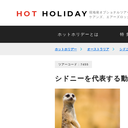
HOT
HOLIDAY
現地発オプショナルツア
ケアンズ、エアーズロッ
ホットホリデーとは
特 
ホットホリデー
オーストラリア
シド
ツアーコード : 7455
シドニーを代表する動