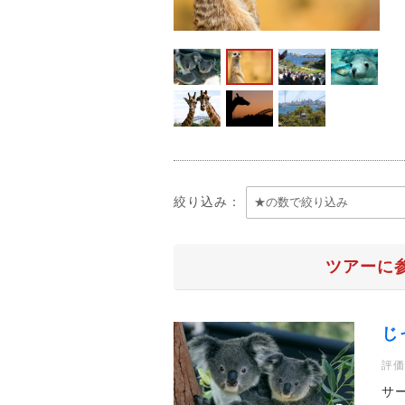
絞り込み：
ツアーに
じ
評価
サ