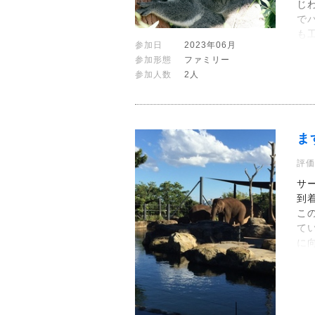
じ
で
も
参加日
2023年06月
参加形態
ファミリー
参加人数
2人
ま
評価
サ
到
こ
て
に