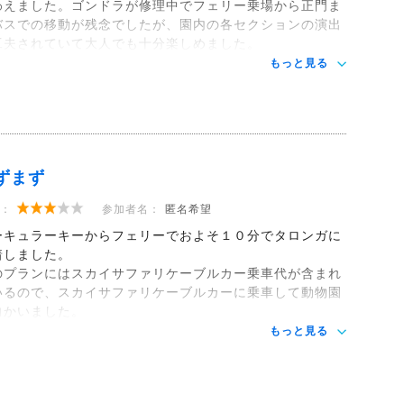
わえました。ゴンドラが修理中でフェリー乗場から正門ま
バスでの移動が残念でしたが、園内の各セクションの演出
工夫されていて大人でも十分楽しめました。
もっと見る
ずまず
：
参加者名：
匿名希望
ーキュラーキーからフェリーでおよそ１０分でタロンガに
着しました。
のプランにはスカイサファリケーブルカー乗車代が含まれ
いるので、スカイサファリケーブルカーに乗車して動物園
向かいました。
もっと見る