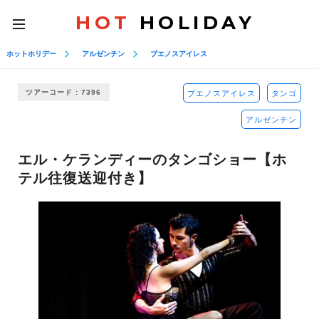
HOT
HOLIDAY
toggle
navigation
ホットホリデー
アルゼンチン
ブエノスアイレス
ツアーコード : 7396
ブエノスアイレス
タンゴ
アルゼンチン
エル・ケランディーのタンゴショー【ホ
テル往復送迎付き】