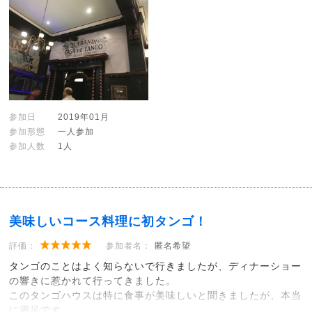
参加日
2019年01月
参加形態
一人参加
参加人数
1人
美味しいコース料理に初タンゴ！
評価：
参加者名：
匿名希望
タンゴのことはよく知らないで行きましたが、ディナーショー
の響きに惹かれて行ってきました。
このタンゴハウスは特に食事が美味しいと聞きましたが、本当
に満足です。