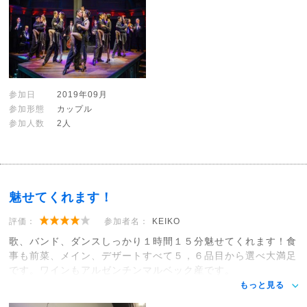
参加日
2019年09月
参加形態
カップル
参加人数
2人
魅せてくれます！
評価：
参加者名：
KEIKO
歌、バンド、ダンスしっかり１時間１５分魅せてくれます！食
事も前菜、メイン、デザートすべて５，６品目から選べ大満足
です。ワインもアルゼンチンマルベック産です。
もっと見る