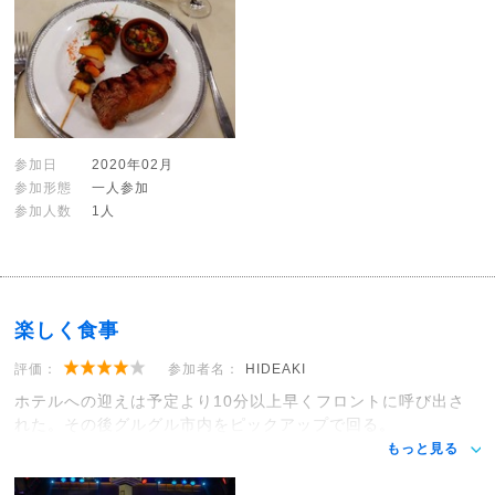
参加日
2020年02月
参加形態
一人参加
参加人数
1人
楽しく食事
評価：
参加者名：
HIDEAKI
ホテルへの迎えは予定より10分以上早くフロントに呼び出さ
れた。その後グルグル市内をピックアップで回る。
もっと見る