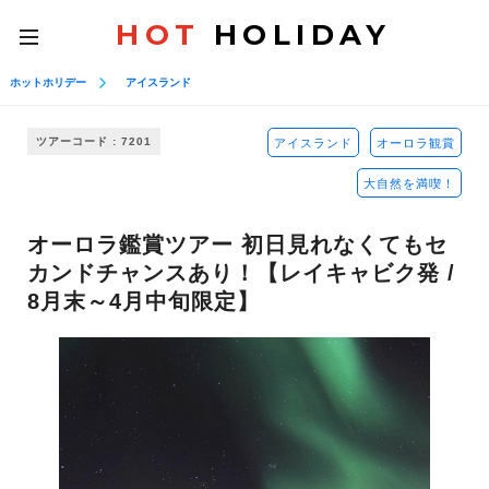
HOT
HOLIDAY
toggle
navigation
ホットホリデー
アイスランド
ツアーコード : 7201
アイスランド
オーロラ観賞
大自然を満喫！
オーロラ鑑賞ツアー 初日見れなくてもセ
カンドチャンスあり！【レイキャビク発 /
8月末～4月中旬限定】