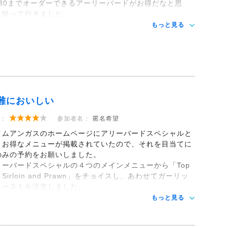
8:30までオーダーできるアーリーバードがお得だなと思
、狙って行きました。
もっと見る
難においしい
：
参加者名：
匿名希望
イムアンガスのホームページにアリーバードスペシャルと
うお得なメニューが掲載されていたので、それを目当てに
のみの予約をお願いしました。
リーバードスペシャルの４つのメインメニューから「Top
t Sirloin and Prawn」をチョイスし、あわせてガーリッ
トーストを注文しました。
もっと見る