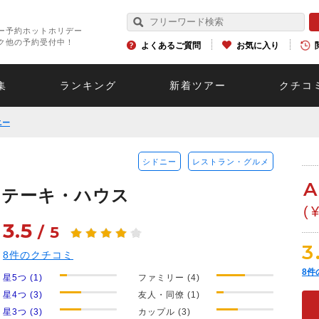
ー予約ホットホリデー
ク他の予約受付中！
よくあるご質問
お気に入り
集
ランキング
新着ツアー
クチコ
ニー
シドニー
レストラン・グルメ
A
ステーキ・ハウス
(
3.5
/
5
3
8
件のクチコミ
8
件
星5つ (1)
ファミリー (4)
星4つ (3)
友人・同僚 (1)
星3つ (3)
カップル (3)