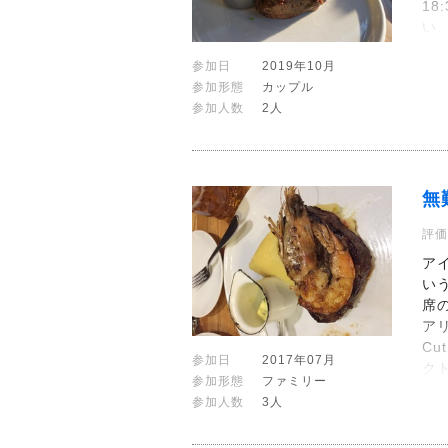
1
い
参加日
2019年10月
参加形態
カップル
参加人数
2人
無
評価
ア
い
席
ア
Cu
参加日
2017年07月
ク
参加形態
ファミリー
参加人数
3人