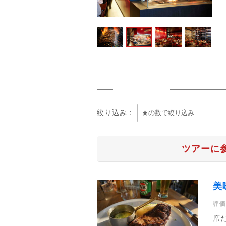
絞り込み：
ツアーに
美
評価
席