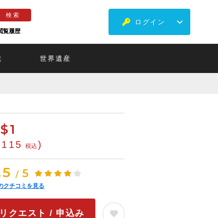
ログイン
閲覧履歴
ミ
世界遺産
$
1
¥115
)
税込
.5
5
/
のクチコミを見る
リクエスト / 申込み