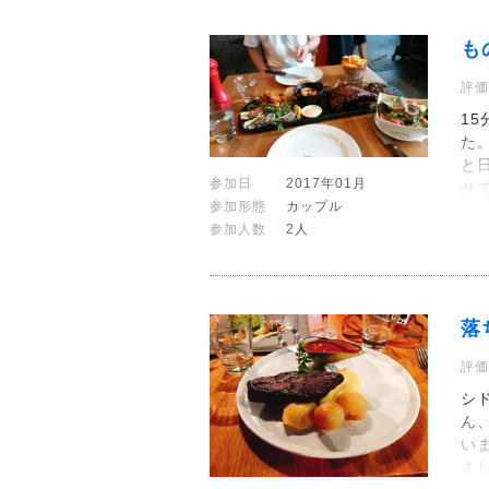
も
評価
1
た
と
参加日
2017年01月
せ
参加形態
カップル
参加人数
2人
落
評価
シ
ん
い
ま