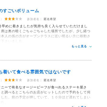
のすごいボリューム
：
参加者名：
匿名希望
5分早めに着きましたが気持ち良く入らせていただけまし
。席は奥の暗くごちゃごちゃした場所でしたが、少し経つ
日本人の係の方がオープンテラスに近い明るい方に移動さ
て下さいました。
もっと見る
ち着いて食べる雰囲気ではないです
：
参加者名：
匿名希望
ドニーで有名なオージービーフが食べれるステーキ屋さ
、と調べるとこちらのお店がヒットしたので予約をして伺
ました。前の予定が押していて、１０分ほど遅れてしまい
した。