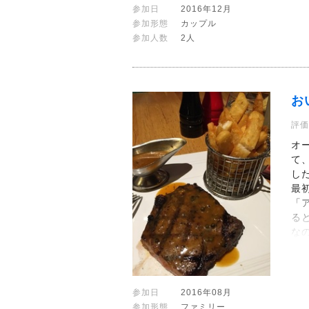
参加日
2016年12月
参加形態
カップル
参加人数
2人
お
評価
オ
て
し
最
「
る
な
参加日
2016年08月
参加形態
ファミリー