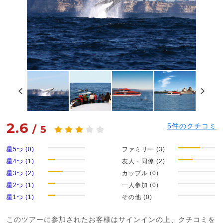
2.6
5
件のクチコミ
/
5
星5つ (0)
ファミリー (3)
星4つ (1)
友人・同僚 (2)
星3つ (2)
カップル (0)
星2つ (1)
一人参加 (0)
星1つ (1)
その他 (0)
このツアーに参加されたお客様はサインインの上、クチコミを