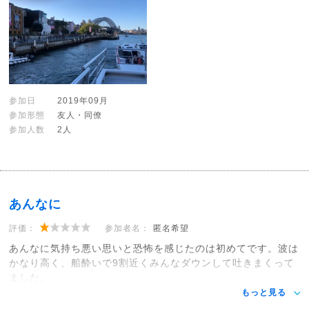
参加日
2019年09月
参加形態
友人・同僚
参加人数
2人
あんなに
評価：
参加者名：
匿名希望
あんなに気持ち悪い思いと恐怖を感じたのは初めてです。波は
かなり高く、船酔いで9割近くみんなダウンして吐きまくって
ました。
もっと見る