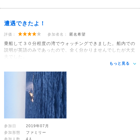
遭遇できたよ！
評価：
参加者名：
匿名希望
乗船して３０分程度の湾でウォッチングできました。船内での
説明が英語のみであったので、全く分かりませんでしたが大丈
夫でした。
もっと見る
参加日
2019年07月
参加形態
ファミリー
参加人数
4人