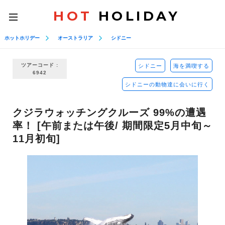
HOT
HOLIDAY
toggle
navigation
ホットホリデー
オーストラリア
シドニー
ツアーコード :
シドニー
海を満喫する
6942
シドニーの動物達に会いに行く
クジラウォッチングクルーズ 99%の遭遇
率！ [午前または午後/ 期間限定5月中旬～
11月初旬]