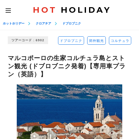
HOT
HOLIDAY
toggle
navigation
ホットホリデー
クロアチア
ドブロブニク
ツアーコード : 6902
ドブロブニク
郊外観光
コルチュラ
マルコポーロの生家コルチュラ島とスト
ン観光 (ドブロブニク発着)【専用車プラ
ン（英語）】