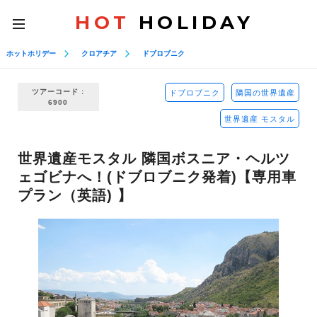
HOT
HOLIDAY
toggle
navigation
ホットホリデー
クロアチア
ドブロブニク
ツアーコード :
ドブロブニク
隣国の世界遺産
6900
世界遺産 モスタル
世界遺産モスタル 隣国ボスニア・ヘルツ
ェゴビナへ！(ドブロブニク発着)【専用車
プラン（英語) 】