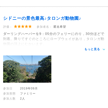
シドニーの景色最高♪タロンガ動物園♪
評価：
参加者名：
匿名希望
ダーリングハーバーを9：05分のフェリーにのり，30分ほどで
到着。降りてすぐのところにロープウェイがあり，タロンガ動
物園の頂上にむかいます。
もっと見る
参加日
2019年09月
参加形態
ファミリー
参加人数
2人