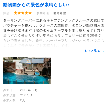
動物園からの景色が素晴らしい♪
評価：
参加者名：
匿名希望
ダーリングハーバーにあるキャプテンクッククルーズの窓口で
バウチャーを提示し、クルーズの乗船券、タロンガ動物園入園
券を受け取ります（船のタイムテーブルも受け取ります）乗り
場もすごく分かりやすい場所にあり，フェリーに乗り30分ぐ
らいで着きました。途中、ハーバーブリッジやオペラハウスも
よくみえて景色がとても素晴らしいです。
もっと見る
参加日
2019年09月
参加形態
ファミリー
参加人数
2人