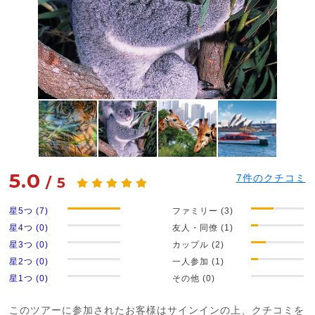
5.0
7
件のクチコミ
/
5
星5つ (7)
ファミリー (3)
星4つ (0)
友人・同僚 (1)
星3つ (0)
カップル (2)
星2つ (0)
一人参加 (1)
星1つ (0)
その他 (0)
このツアーに参加されたお客様はサインインの上、クチコミを