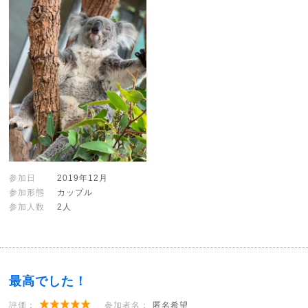
参加日
2019年12月
参加形態
カップル
参加人数
2人
最高でした！
評価：
参加者名：
匿名希望