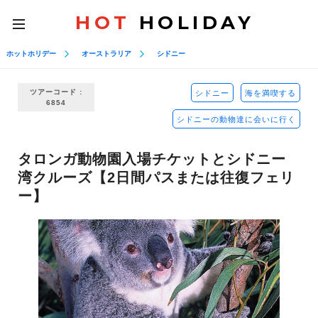
HOT
HOLIDAY
toggle
navigation
ホットホリデー
オーストラリア
シドニー
ツアーコード :
シドニー
海を満喫する
6854
シドニーの動物達に会いに行く
タロンガ動物園入場チケットとシドニー
湾クルーズ【2日間パスまたは往復フェリ
ー】