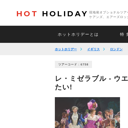
HOT
HOLIDAY
現地発オプショナルツア
ケアンズ、エアーズロッ
ホットホリデーとは
特 
ホットホリデー
イギリス
ロンドン
ツアーコード : 6758
レ・ミゼラブル - 
たい!