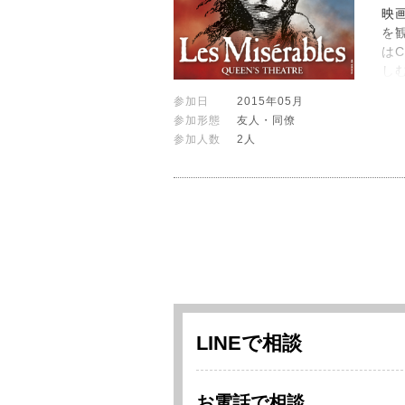
映
を
は
し
参加日
2015年05月
参加形態
友人・同僚
参加人数
2人
LINEで相談
お電話で相談