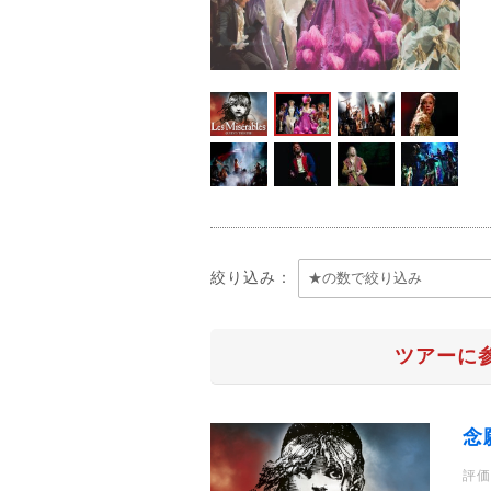
絞り込み：
ツアーに
念
評価