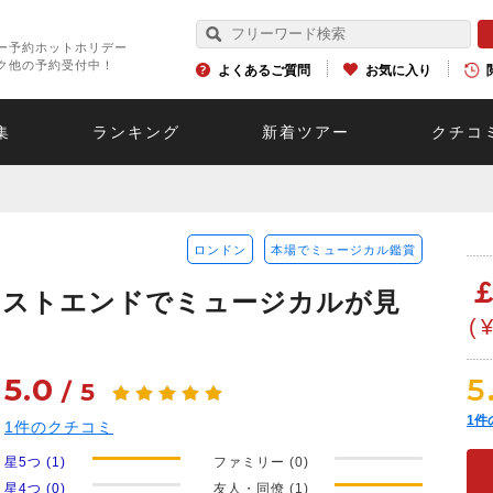
ー予約ホットホリデー
ク他の予約受付中！
よくあるご質問
お気に入り
集
ランキング
新着ツアー
クチコ
ロンドン
本場でミュージカル鑑賞
ウエストエンドでミュージカルが見
(
5.0
5
/
5
1
件
1
件のクチコミ
星5つ (1)
ファミリー (0)
星4つ (0)
友人・同僚 (1)