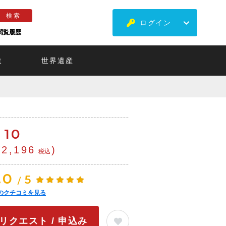
ログイン
閲覧履歴
ミ
世界遺産
￡
10
¥2,196
)
税込
.0
5
/
のクチコミを見る
リクエスト / 申込み