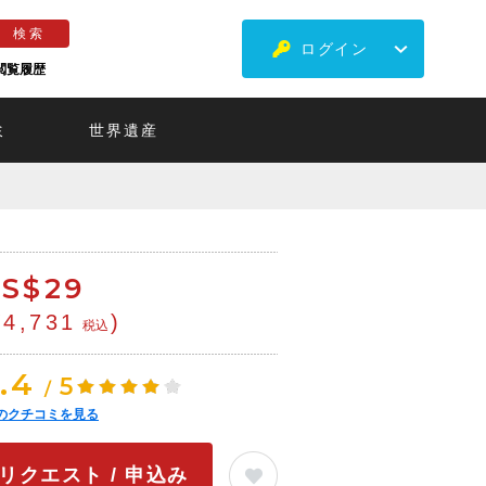
ログイン
閲覧履歴
ミ
世界遺産
S$
29
¥4,731
)
税込
.4
5
/
のクチコミを見る
リクエスト / 申込み