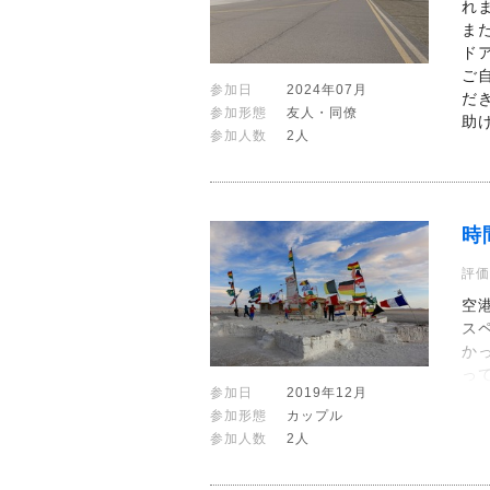
れ
ま
ド
ご
参加日
2024年07月
だ
参加形態
友人・同僚
助
参加人数
2人
時
評価
空
ス
か
っ
参加日
2019年12月
参加形態
カップル
参加人数
2人