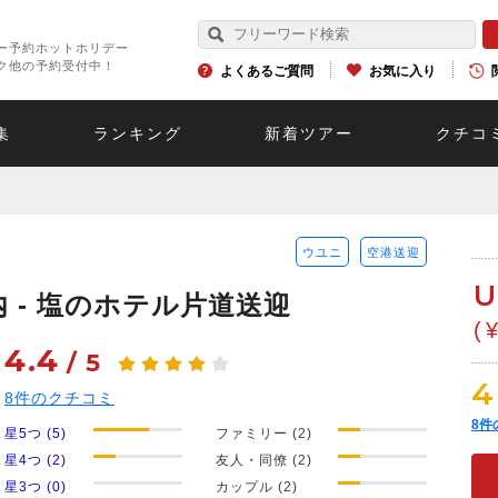
ー予約ホットホリデー
ク他の予約受付中！
よくあるご質問
お気に入り
集
ランキング
新着ツアー
クチコ
ウユニ
空港送迎
U
 - 塩のホテル片道送迎
(
4.4
/
5
4
8
件のクチコミ
8
件
星5つ (5)
ファミリー (2)
星4つ (2)
友人・同僚 (2)
星3つ (0)
カップル (2)