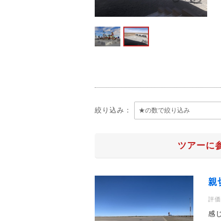
絞り込み：
ツアーに
親
評価
感