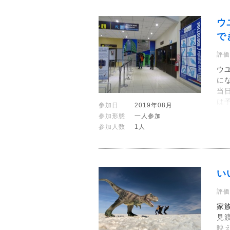
ウ
で
評価
ウ
に
当
は
参加日
2019年08月
参加形態
一人参加
参加人数
1人
い
評価
家
見
映