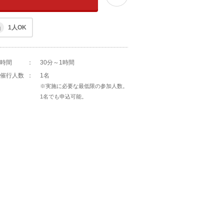
1人OK
時間
：
30分～1時間
催行人数
：
1名
※実施に必要な最低限の参加人数。
1名でも申込可能。