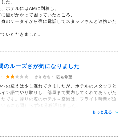
ました。
た、ホテルにはAMに到着し、
アに鍵がかかって困っていたところ、
自身のケータイから宿に電話してスタッフさんと連携いた
き
けていただきました。
間のルーズさが気になりました
：
参加者名：
匿名希望
港への迎えは少し遅れてきましたが、ホテルのスタッフと
ペイン語でやり取りし、部屋まで案内してくれてありがた
ったです。帰りの塩のホテル→空港は、フライト時間が迫
ているにも関わらず20分程遅れました。
もっと見る