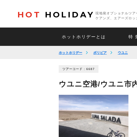
HOT
HOLIDAY
現地発オプショナルツア
ケアンズ、エアーズロッ
ホットホリデーとは
特 
ホットホリデー
ボリビア
ウユニ
ツアーコード : 6687
ウユニ空港/ウユニ市内