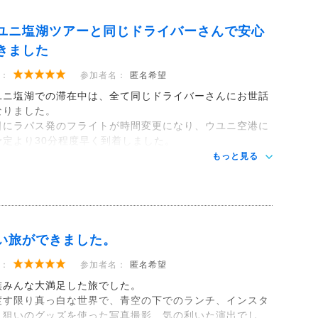
ユニ塩湖ツアーと同じドライバーさんで安心
きました
：
参加者名：
匿名希望
ユニ塩湖での滞在中は、全て同じドライバーさんにお世話
なりました。
日にラパス発のフライトが時間変更になり、ウユニ空港に
予定より30分程度早く到着しました。
もっと見る
い旅ができました。
：
参加者名：
匿名希望
族みんな大満足した旅でした。
渡す限り真っ白な世界で、青空の下でのランチ、インスタ
え狙いのグッズを使った写真撮影、気の利いた演出でし