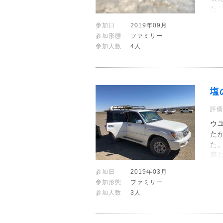
た
参加日
2019年09月
参加形態
ファミリー
参加人数
4人
塩
評価
ウ
た
た
感
参加日
2019年03月
参加形態
ファミリー
参加人数
3人