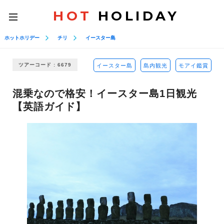
HOT
HOLIDAY
toggle
navigation
ホットホリデー
チリ
イースター島
ツアーコード : 6679
イースター島
島内観光
モアイ鑑賞
混乗なので格安！イースター島1日観光
【英語ガイド】