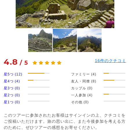
4.8
16
件のクチコミ
/
5
星5つ (12)
ファミリー (4)
星4つ (4)
友人・同僚 (8)
星3つ (0)
カップル (0)
星2つ (0)
一人参加 (4)
星1つ (0)
その他 (0)
このツアーに参加されたお客様はサインインの上、クチコミを
ご投稿いただけます。旅の思い出に、また今後参加を考える方
のために、ぜひツアーの感想をお寄せください。