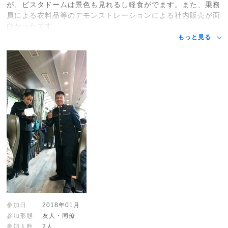
が、ビスタドームは景色も見れるし軽食がでます。また、乗務
員による衣料品等のデモンストレーションによる社内販売が面
白かったです。
もっと見る
参加日
2018年01月
参加形態
友人・同僚
参加人数
2人