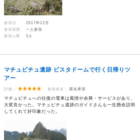
参加日
2017年12月
参加形態
一人参加
参加人数
3人
マチュピチュ遺跡 ビスタドームで行く日帰りツ
アー
評価：
参加者名：
匿名希望
マチュピチュへの往復の電車は風情や余興・サービスがあり、
大変良かった。マチュピチュ遺跡のガイドさんも一生懸命説明
してくれて好印象だった。