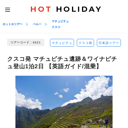
HOT
HOLIDAY
toggle
navigation
マチュピチュ
ホットホリデー
ペルー
クスコ
ツアーコード : 6621
マチュピチュ
クスコ発
日本語ツアー
クスコ発 マチュピチュ遺跡＆ワイナピチ
ュ登山1泊2日 【英語ガイド/混乗】