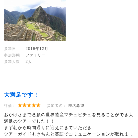
参加日
2019年12月
参加形態
ファミリー
参加人数
2人
大満足です！
評価：
参加者名：
匿名希望
おかげさまで念願の世界遺産マチュピチュを見ることができ大
満足のツアーでした！！
まず朝から時間通りに迎えにきていただき、
ツアーガイドもきちんと英語でコミュニケーションが取れまし