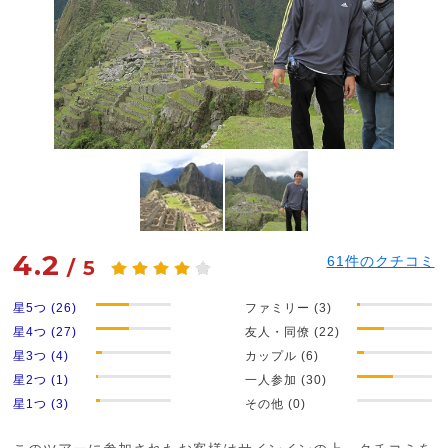
4.2
61
件のクチコミ
/
5
星5つ (26)
ファミリー (3)
星4つ (27)
友人・同僚 (22)
星3つ (4)
カップル (6)
星2つ (1)
一人参加 (30)
星1つ (3)
その他 (0)