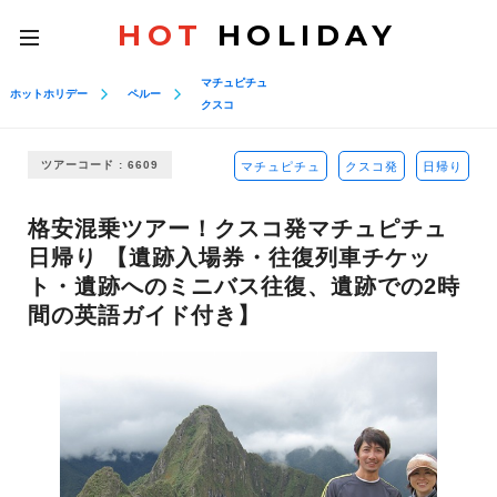
HOT
HOLIDAY
toggle
navigation
マチュピチュ
ホットホリデー
ペルー
クスコ
ツアーコード : 6609
マチュピチュ
クスコ発
日帰り
格安混乗ツアー！クスコ発マチュピチュ
日帰り 【遺跡入場券・往復列車チケッ
ト・遺跡へのミニバス往復、遺跡での2時
間の英語ガイド付き】