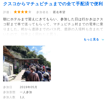
クスコからマチュピチュまでの全て手配済で便利
評価：
参加者名：
匿名希望
朝にホテルまで迎えにきてもらい、参加した日は行かきはクス
コ駅まで車で送ってもらって、マチュピチュ村までの電車に乗
りました。村から遺跡までのバス代、遺跡の入場料も含まれて
いたので、効率よく回れたと思う。
もっと見る
参加日
2019年05月
参加形態
一人参加
参加人数
1人