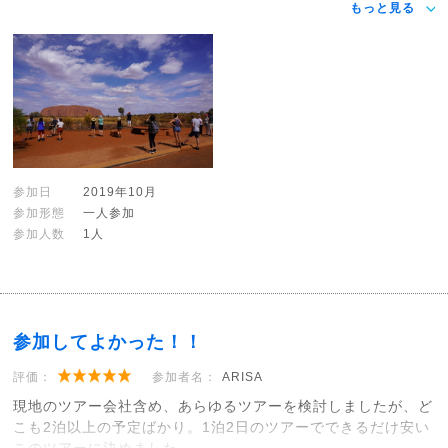
もっと見る
参加日
2019年10月
参加形態
一人参加
参加人数
1人
参加してよかった！！
評価：
参加者名：
ARISA
現地のツアー会社含め、あらゆるツアーを検討しましたが、ど
こも2泊以上の予定ばかり。1泊2日のツアーでできるだけ安い
このツアーに決めました。