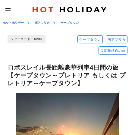
HOT
HOLIDAY
toggle
navigation
ホットホリデー
南アフリカ
ケープタウン
ツアーコード : 6286
ケープタウン
南アフリカ
長距離鉄道の旅
ロボスレイル長距離豪華列車4日間の旅
【ケープタウン～プレトリア もしくは プ
レトリア～ケープタウン】