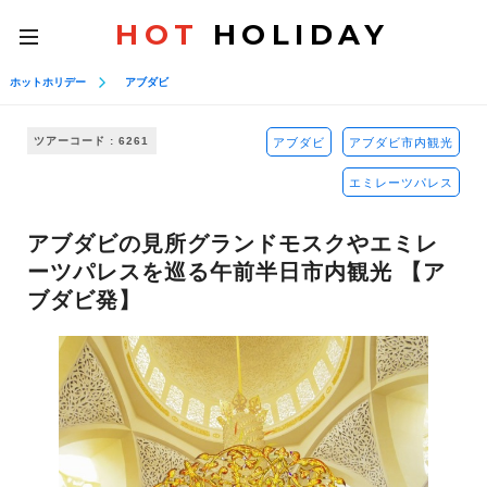
HOT
HOLIDAY
toggle
navigation
ホットホリデー
アブダビ
ツアーコード : 6261
アブダビ
アブダビ市内観光
エミレーツパレス
アブダビの見所グランドモスクやエミレ
ーツパレスを巡る午前半日市内観光 【ア
ブダビ発】