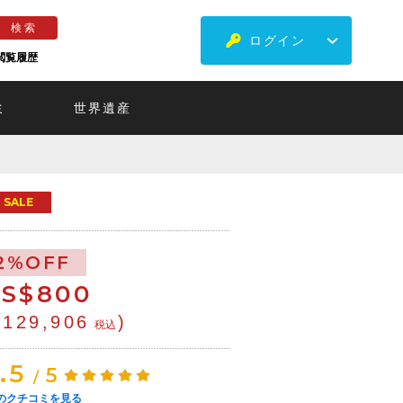
ログイン
閲覧履歴
ミ
世界遺産
SALE
2%OFF
S$
800
¥129,906
)
税込
.5
5
/
のクチコミを見る