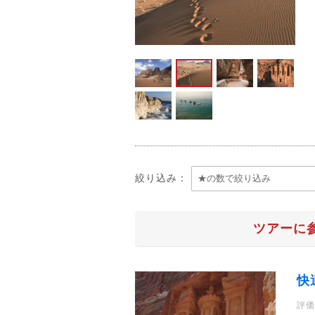
絞り込み：
ツアーに
快
評価