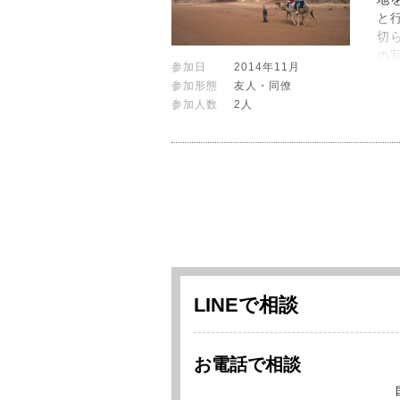
と
切
の
参加日
2014年11月
参加形態
友人・同僚
参加人数
2人
LINEで相談
お電話で相談