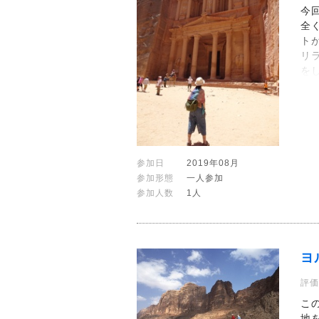
今
全
ト
リ
を
参加日
2019年08月
参加形態
一人参加
参加人数
1人
ヨ
評価
こ
地