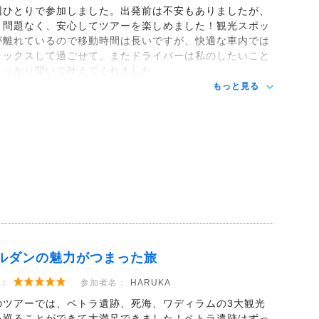
回ひとりで参加しました。出発前は不安もありましたが、
く問題なく、安心してツアーを楽しめました！観光スポッ
が離れているので移動時間は長いですが、快適な車内では
ラックスして過ごせて、またドライバーは私のしたいこと
しっかり聞いて叶えてくれました。
もっと見る
ルダンの魅力がつまった旅
：
参加者名：
HARUKA
のツアーでは、ペトラ遺跡、死海、ワディラムの3大観光
を巡ることができて大満足できました！ペトラ遺跡はずっ