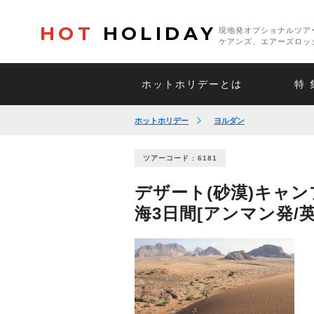
HOT
HOLIDAY
現地発オプショナルツア
ケアンズ、エアーズロッ
ホットホリデーとは
特 
ホットホリデー
ヨルダン
ツアーコード : 6181
デザート(砂漠)キャ
海3日間[アンマン発/英