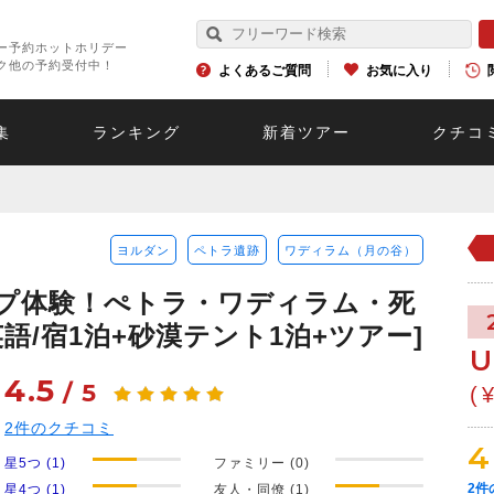
ー予約ホットホリデー
ク他の予約受付中！
よくあるご質問
お気に入り
集
ランキング
新着ツアー
クチコ
ヨルダン
ペトラ遺跡
ワディラム（月の谷）
ンプ体験！ぺトラ・ワディラム・死
語/宿1泊+砂漠テント1泊+ツアー]
U
4.5
/
5
(
2
件のクチコミ
4
星5つ (1)
ファミリー (0)
2
件
星4つ (1)
友人・同僚 (1)