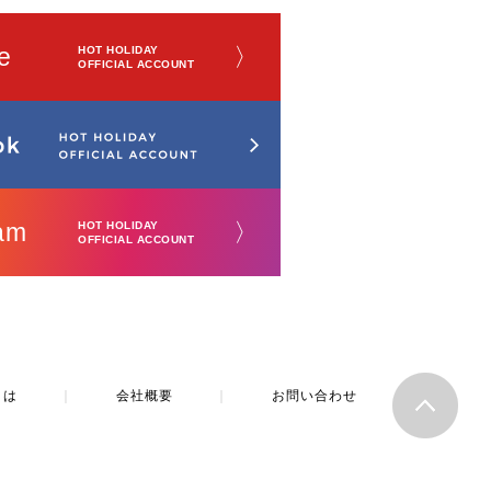
e
〉
HOT HOLIDAY
OFFICIAL ACCOUNT
am
〉
HOT HOLIDAY
OFFICIAL ACCOUNT
とは
｜
会社概要
｜
お問い合わせ