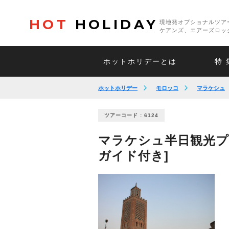
HOT
HOLIDAY
現地発オプショナルツア
ケアンズ、エアーズロッ
ホットホリデーとは
特 
ホットホリデー
モロッコ
マラケシュ
ツアーコード : 6124
マラケシュ半日観光プ
ガイド付き]