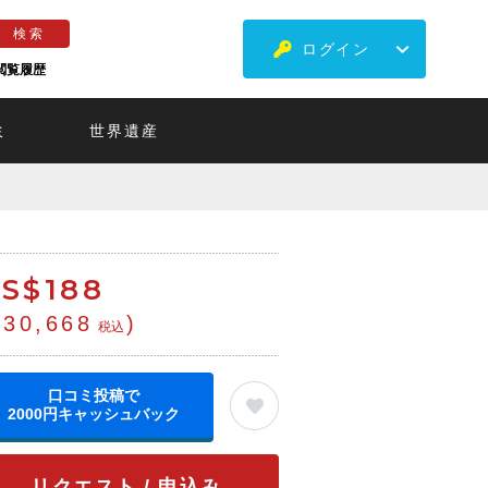
ログイン
閲覧履歴
ミ
世界遺産
S$
188
¥30,668
)
税込
口コミ投稿で
2000円キャッシュバック
リクエスト / 申込み