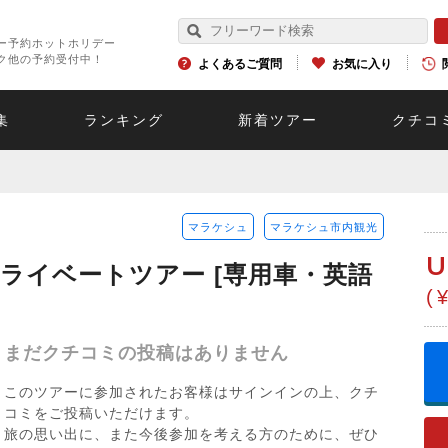
ー予約ホットホリデー
ク他の予約受付中！
よくあるご質問
お気に入り
集
ランキング
新着ツアー
クチコ
マラケシュ
マラケシュ市内観光
U
ライベートツアー [専用車・英語
(
まだクチコミの投稿はありません
このツアーに参加されたお客様はサインインの上、クチ
コミをご投稿いただけます。
旅の思い出に、また今後参加を考える方のために、ぜひ