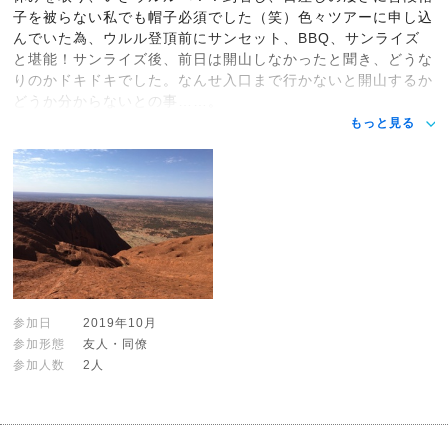
子を被らない私でも帽子必須でした（笑）色々ツアーに申し込
んでいた為、ウルル登頂前にサンセット、BBQ、サンライズ
と堪能！サンライズ後、前日は開山しなかったと聞き、どうな
りのかドキドキでした。なんせ入口まで行かないと開山するか
どうか分からないとの事……。
もっと見る
参加日
2019年10月
参加形態
友人・同僚
参加人数
2人