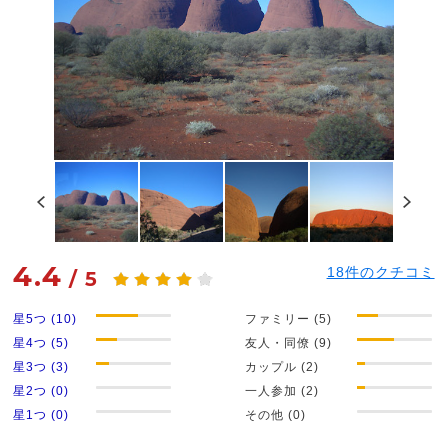
4.4
18
件のクチコミ
/
5
星5つ (10)
ファミリー (5)
星4つ (5)
友人・同僚 (9)
星3つ (3)
カップル (2)
星2つ (0)
一人参加 (2)
星1つ (0)
その他 (0)