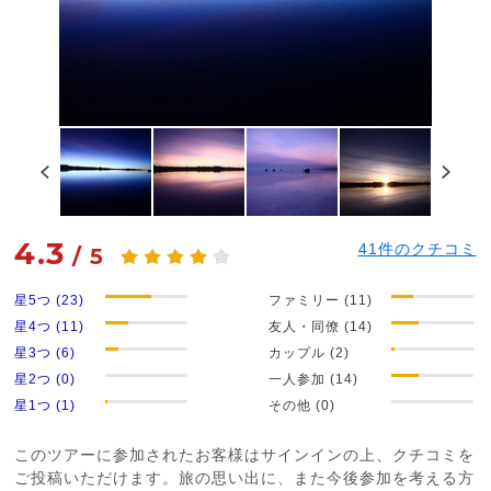
4.3
41
件のクチコミ
/
5
星5つ (23)
ファミリー (11)
星4つ (11)
友人・同僚 (14)
星3つ (6)
カップル (2)
星2つ (0)
一人参加 (14)
星1つ (1)
その他 (0)
このツアーに参加されたお客様はサインインの上、クチコミを
ご投稿いただけます。旅の思い出に、また今後参加を考える方