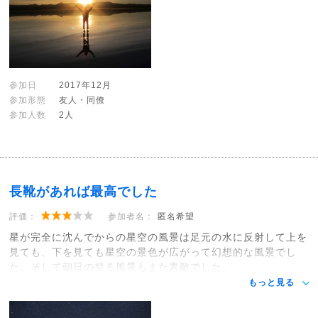
参加日
2017年12月
参加形態
友人・同僚
参加人数
2人
長靴があれば最高でした
評価：
参加者名：
匿名希望
星が完全に沈んでからの星空の風景は足元の水に反射して上を
見ても、下を見ても星空の景色が広がって幻想的な風景でし
た。そして朝日の登る風景もまた素敵でした。
もっと見る