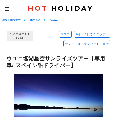
HOT
HOLIDAY
toggle
navigation
ホットホリデー
ボリビア
ウユニ
ツアーコード :
ウユニ
半日・1日ウユニツアー
5842
サンライズ・サンセット・星空
ウユニ塩湖星空サンライズツアー【専用
車/ スペイン語ドライバー】