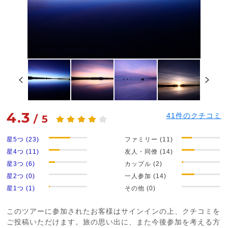
4.3
41
件のクチコミ
/
5
星5つ (23)
ファミリー (11)
星4つ (11)
友人・同僚 (14)
星3つ (6)
カップル (2)
星2つ (0)
一人参加 (14)
星1つ (1)
その他 (0)
このツアーに参加されたお客様はサインインの上、クチコミを
ご投稿いただけます。旅の思い出に、また今後参加を考える方