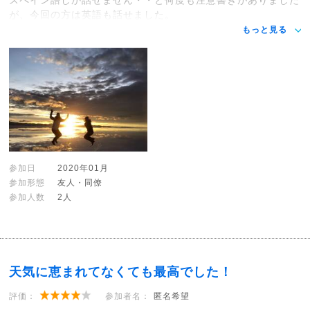
スペイン語しか話せません・・と何度も注意書きがありました
が、今回の方は英語も話せました。
もっと見る
参加日
2020年01月
参加形態
友人・同僚
参加人数
2人
天気に恵まれてなくても最高でした！
評価：
参加者名：
匿名希望