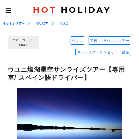
HOT
HOLIDAY
toggle
navigation
ホットホリデー
ボリビア
ウユニ
ツアーコード :
ウユニ
半日・1日ウユニツアー
5842
サンライズ・サンセット・星空
ウユニ塩湖星空サンライズツアー【専用
車/ スペイン語ドライバー】