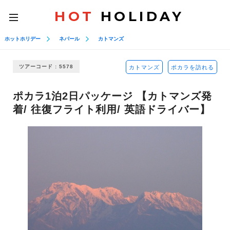
HOT
HOLIDAY
toggle
navigation
ホットホリデー
ネパール
カトマンズ
ツアーコード : 5578
カトマンズ
ポカラを訪れる
ポカラ1泊2日パッケージ 【カトマンズ発
着/ 往復フライト利用/ 英語ドライバー】