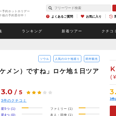
ー予約ホットホリデー
ク他の予約受付中！
よくあるご質問
お気に入り
集
ランキング
新着ツアー
クチコ
ソウル
人気のロケ地巡り
郊外観光
ケメン）ですね」ロケ地１日ツア
(
3.0
3
/
5
3
件
3
件のクチコミ
星5つ (1)
ファミリー (1)
星4つ (0)
友人・同僚 (1)