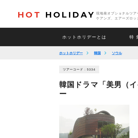
HOT
HOLIDAY
現地発オプショナルツア
ケアンズ、エアーズロッ
ホットホリデーとは
特 
ホットホリデー
韓国
ソウル
ツアーコード : 5334
韓国ドラマ「美男（イ
ー