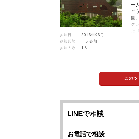
一
ど
園
グ
た
参加日
2013年03月
参加形態
一人参加
参加人数
1人
このツ
LINEで相談
お電話で相談