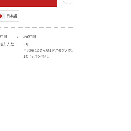
日本語
時間
：
約8時間
催行人数
：
2名
※実施に必要な最低限の参加人数。
1名でも申込可能。