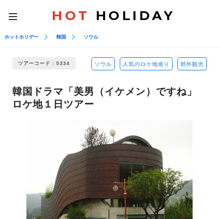
HOT
HOLIDAY
toggle
navigation
ホットホリデー
韓国
ソウル
ツアーコード : 5334
ソウル
人気のロケ地巡り
郊外観光
韓国ドラマ「美男（イケメン）ですね」
ロケ地１日ツアー