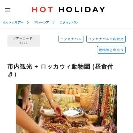
HOT
HOLIDAY
toggle
navigation
ホットホリデー
マレーシア
コタキナバル
ツアーコード :
コタキナバル
コタキナバル市内観光
5328
動物達と出会う
市内観光 + ロッカウィ動物園 (昼食付
き）