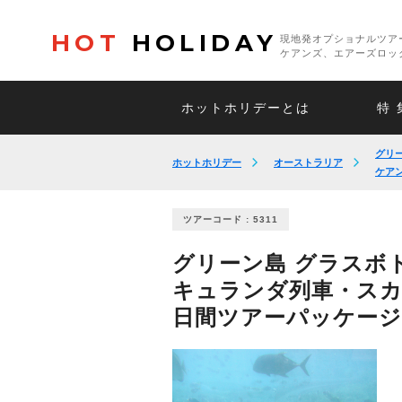
HOT
HOLIDAY
現地発オプショナルツア
ケアンズ、エアーズロッ
ホットホリデーとは
特 
グリ
ホットホリデー
オーストラリア
ケア
ツアーコード : 5311
グリーン島 グラスボト
キュランダ列車・スカ
日間ツアーパッケージ