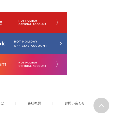
e
〉
HOT HOLIDAY
OFFICIAL ACCOUNT
am
〉
HOT HOLIDAY
OFFICIAL ACCOUNT
とは
｜
会社概要
｜
お問い合わせ