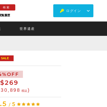
ログイン
閲覧履歴
ミ
世界遺産
SALE
4%OFF
$
269
¥30,898
)
税込
.5
5
/