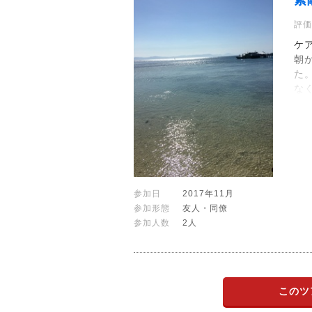
素
評価
ケ
朝
た
な
参加日
2017年11月
参加形態
友人・同僚
参加人数
2人
このツ