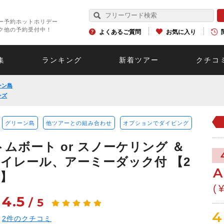
ー予約ホットホリデー
ク他の予約受付中！
よくあるご質問
お気に入り
集
ランキング
新着ツアー
クチコ
ーン島
ンズ
グリーン島
他ツアーとの組み合わせ
オプションでダイビング
ムボート or スノーケリング ＆
イレール、アーミーダック付 【2
A
】
(
4.5
/
5
4
2
件のクチコミ