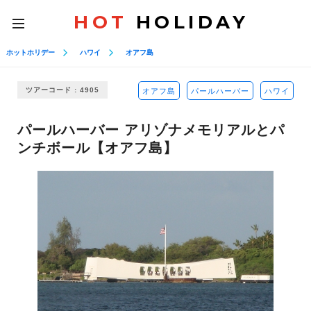
HOT
HOLIDAY
toggle
navigation
ホットホリデー
ハワイ
オアフ島
ツアーコード : 4905
オアフ島
パールハーバー
ハワイ
パールハーバー アリゾナメモリアルとパ
ンチボール【オアフ島】