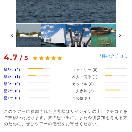
4.7
3
件のクチコミ
/
5
星5つ (2)
ファミリー (0)
星4つ (1)
友人・同僚 (1)
星3つ (0)
カップル (0)
星2つ (0)
一人参加 (2)
星1つ (0)
その他 (0)
このツアーに参加されたお客様はサインインの上、クチコミを
ご投稿いただけます。旅の思い出に、また今後参加を考える方
のために、ぜひツアーの感想をお寄せください。