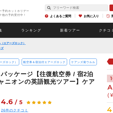
ー予約ホットホリデー
ク他の予約受付中！
よくあるご質問
お気に入り
集
ランキング
新着ツアー
クチコ
ル（エアーズロック）
ンズ
ーズロック）
航空券＆宿泊付エアーズロック
ケアンズ発ウルル
パッケージ【往復航空券 / 宿2泊
キャニオンの英語観光ツアー】ケア
A
(
4.6
/
5
4
26
件のクチコミ