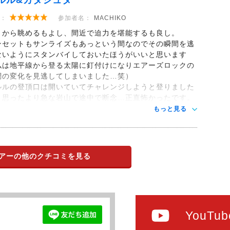
ルル&カタジュタ
：
参加者名：
MACHIKO
くから眺めるもよし、間近で迫力を堪能するも良し。
ンセットもサンライズもあっという間なのでその瞬間を逃
ないようにスタンバイしておいたほうがいいと思います
私は地平線から登る太陽に釘付けになりエアーズロックの
調の変化を見逃してしまいました…笑）
ルルの登頂口は開いていてチャレンジしようと登りました
、思ったより急な岩山で途中で断念…正直怖かったです。
もっと見る
アーの他のクチコミを見る
YouTub