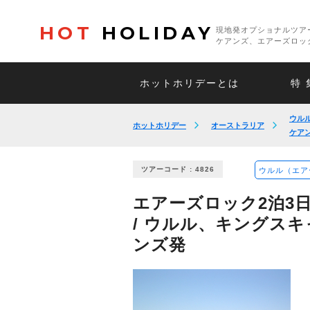
HOT
HOLIDAY
現地発オプショナルツア
ケアンズ、エアーズロッ
ホットホリデーとは
特 
ウル
ホットホリデー
オーストラリア
ケア
ツアーコード : 4826
ウルル（エア
エアーズロック2泊3日
/ ウルル、キングス
ンズ発