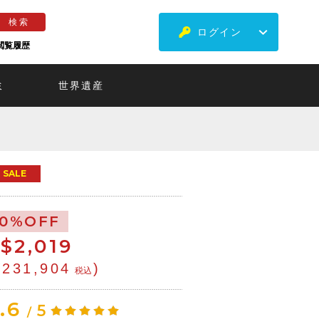
ログイン
閲覧履歴
ミ
世界遺産
SALE
10%OFF
$
2,019
¥231,904
)
税込
.6
5
/