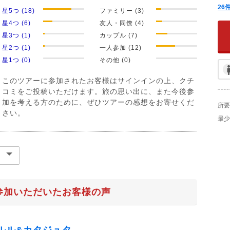
26
星5つ (18)
ファミリー (3)
星4つ (6)
友人・同僚 (4)
星3つ (1)
カップル (7)
星2つ (1)
一人参加 (12)
星1つ (0)
その他 (0)
このツアーに参加されたお客様はサインインの上、クチ
コミをご投稿いただけます。旅の思い出に、また今後参
加を考える方のために、ぜひツアーの感想をお寄せくだ
所要
さい。
最少
参加いただいたお客様の声