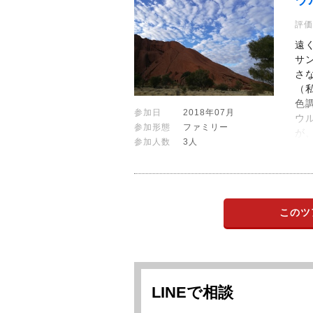
ウ
評価
遠
サ
さ
（
色
参加日
2018年07月
ウ
参加形態
ファミリー
が
参加人数
3人
このツ
LINEで相談