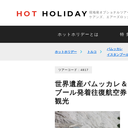
HOT
HOLIDAY
現地発オプショナルツア
ケアンズ、エアーズロッ
ホットホリデーとは
特 
パムッカレ
ホットホリデー
トルコ
イスタンブー
ツアーコード : 4817
世界遺産パムッカレ＆
ブール発着往復航空券
観光