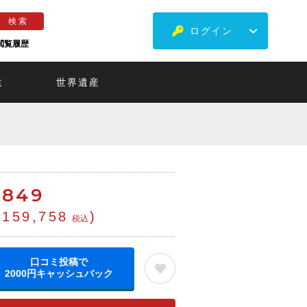
ログイン
閲覧履歴
ミ
世界遺産
€
849
¥159,758
)
税込
口コミ投稿で
2000円キャッシュバック