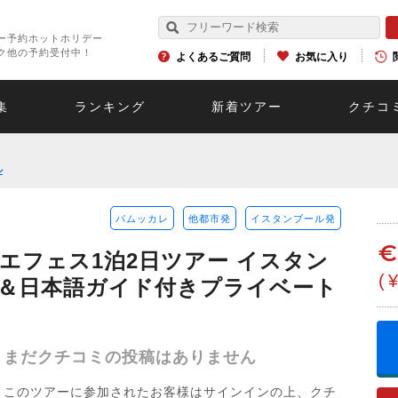
ー予約ホットホリデー
ク他の予約受付中！
よくあるご質問
お気に入り
集
ランキング
新着ツアー
クチコ
ル
パムッカレ
他都市発
イスタンブール発
エフェス1泊2日ツアー イスタン
(
＆日本語ガイド付きプライベート
まだクチコミの投稿はありません
このツアーに参加されたお客様はサインインの上、クチ