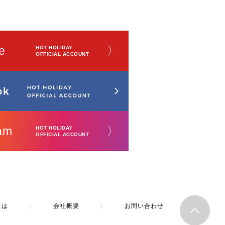
e
〉
HOT HOLIDAY
OFFICIAL ACCOUNT
am
〉
HOT HOLIDAY
OFFICIAL ACCOUNT
とは
｜
会社概要
｜
お問い合わせ