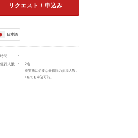
リクエスト / 申込み
日本語
時間
：
催行人数
：
2名
※実施に必要な最低限の参加人数。
1名でも申込可能。