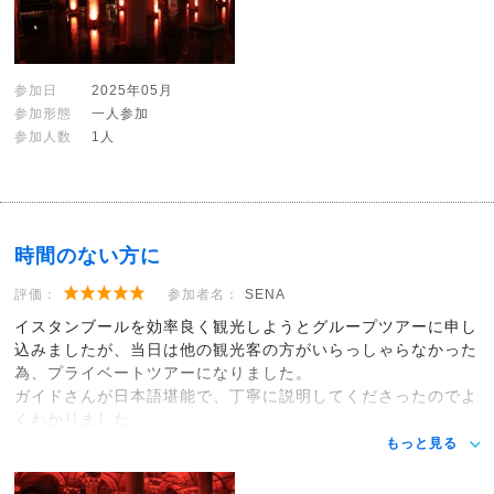
参加日
2025年05月
参加形態
一人参加
参加人数
1人
時間のない方に
評価：
参加者名：
SENA
イスタンブールを効率良く観光しようとグループツアーに申し
込みましたが、当日は他の観光客の方がいらっしゃらなかった
為、プライベートツアーになりました。
ガイドさんが日本語堪能で、丁寧に説明してくださったのでよ
くわかりました。
もっと見る