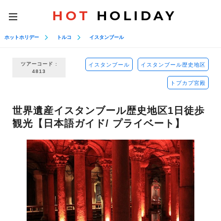
HOT
HOLIDAY
toggle
navigation
ホットホリデー
トルコ
イスタンブール
ツアーコード :
イスタンブール
イスタンブール歴史地区
4813
トプカプ宮殿
世界遺産イスタンブール歴史地区1日徒歩
観光【日本語ガイド/ プライベート】