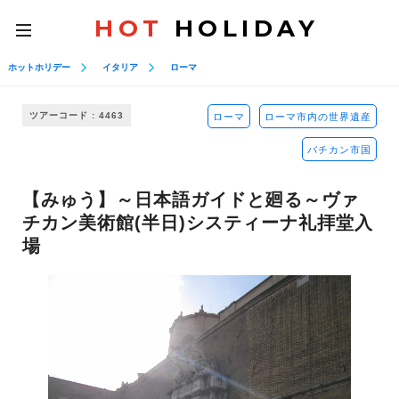
HOT
HOLIDAY
toggle
navigation
ホットホリデー
イタリア
ローマ
ツアーコード : 4463
ローマ
ローマ市内の世界遺産
バチカン市国
【みゅう】～日本語ガイドと廻る～ヴァ
チカン美術館(半日)システィーナ礼拝堂入
場