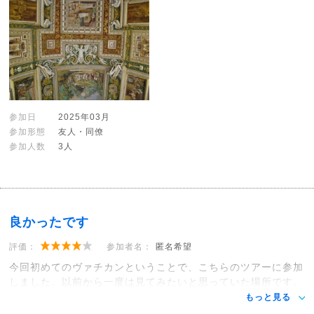
参加日
2025年03月
参加形態
友人・同僚
参加人数
3人
良かったです
評価：
参加者名：
匿名希望
今回初めてのヴァチカンということで、こちらのツアーに参加
しました。以前から一度は見てみたいと思っていた場所です。
もっと見る