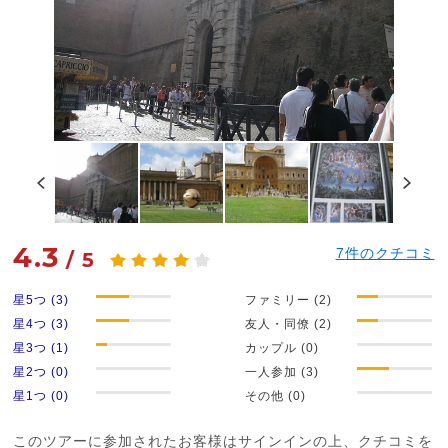
4.3
7
件のクチコミ
/
5
星5つ (3)
ファミリー (2)
星4つ (3)
友人・同僚 (2)
星3つ (1)
カップル (0)
星2つ (0)
一人参加 (3)
星1つ (0)
その他 (0)
このツアーに参加されたお客様はサインインの上、クチコミを