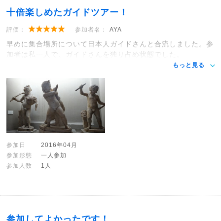
十倍楽しめたガイドツアー！
評価：
参加者名：
AYA
早めに集合場所について日本人ガイドさんと合流しました。参
加者は私一人で、ガイドさんを独り占め状態でした。
もっと見る
参加日
2016年04月
参加形態
一人参加
参加人数
1人
参加してよかったです！