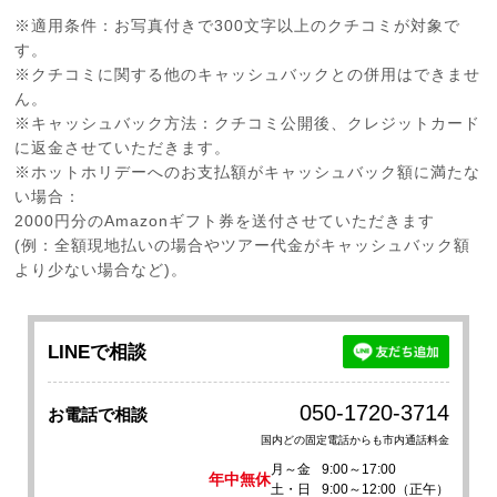
※適用条件：お写真付きで300文字以上のクチコミが対象で
す。
※クチコミに関する他のキャッシュバックとの併用はできませ
ん。
※キャッシュバック方法：クチコミ公開後、クレジットカード
に返金させていただきます。
※ホットホリデーへのお支払額がキャッシュバック額に満たな
い場合：
2000円分のAmazonギフト券を送付させていただきます
(例：全額現地払いの場合やツアー代金がキャッシュバック額
より少ない場合など)。
LINEで相談
050-1720-3714
お電話で相談
国内どの固定電話からも市内通話料金
月～金
9:00～17:00
年中無休
土・日
9:00～12:00（正午）