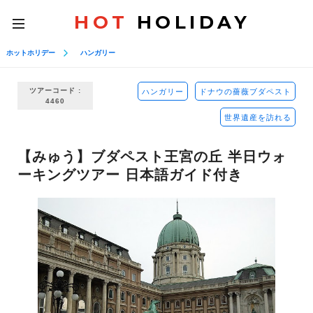
HOT
HOLIDAY
toggle
navigation
ホットホリデー
ハンガリー
ツアーコード :
ハンガリー
ドナウの薔薇ブダペスト
4460
世界遺産を訪れる
【みゅう】ブダペスト王宮の丘 半日ウォ
ーキングツアー 日本語ガイド付き