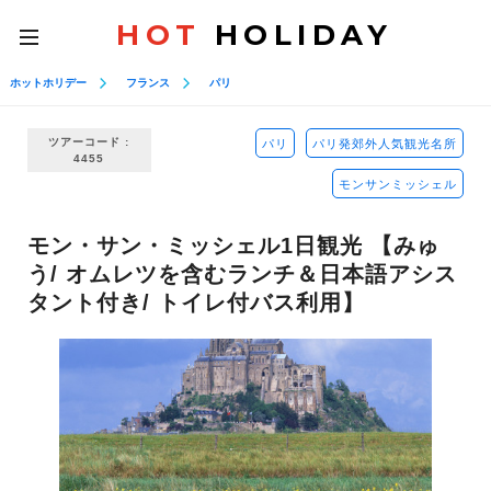
HOT
HOLIDAY
toggle
navigation
ホットホリデー
フランス
パリ
ツアーコード :
パリ
パリ発郊外人気観光名所
4455
モンサンミッシェル
モン・サン・ミッシェル1日観光 【みゅ
う/ オムレツを含むランチ＆日本語アシス
タント付き/ トイレ付バス利用】