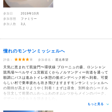
参加日
2019年10月
参加形態
ファミリー
参加人数
3人
憧れのモンサンミッシェルへ
評価：
参加者名：
匿名希望
天気に恵まれて凱旋門〜環状線 ブローニュの森、ロンシャン
競馬場〜ベルサイユ宮殿近くからノルマンディー街道を通って
順調にバスは進みトイレ休憩の後ポンデベック村へ到着。可愛
らしい村で乗車疲れも吹き飛びますますモンサンミッシェルへ
の期待が高まりようやく到着！まずは昼食、別料金のシードル
を注文して前菜のふわっふわのオムレツからメインのパーク、
デザートのタルトを頂きました。
もっと見る