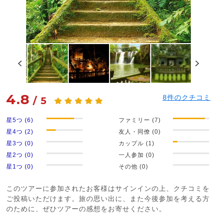
4.8
8
件のクチコミ
/
5
星5つ (6)
ファミリー (7)
星4つ (2)
友人・同僚 (0)
星3つ (0)
カップル (1)
星2つ (0)
一人参加 (0)
星1つ (0)
その他 (0)
このツアーに参加されたお客様はサインインの上、クチコミを
ご投稿いただけます。旅の思い出に、また今後参加を考える方
のために、ぜひツアーの感想をお寄せください。