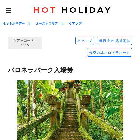
HOT
HOLIDAY
toggle
navigation
ホットホリデー
オーストラリア
ケアンズ
ツアーコード :
ケアンズ
世界遺産 熱帯雨林
4015
天空の城パロネラパーク
パロネラパーク入場券