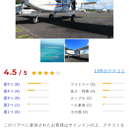
4.5
13
件のクチコミ
/
5
星5つ (8)
ファミリー (5)
星4つ (4)
友人・同僚 (4)
星3つ (0)
カップル (2)
星2つ (1)
一人参加 (1)
星1つ (0)
その他 (0)
このツアーに参加されたお客様はサインインの上、クチコミを