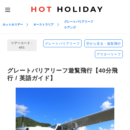
HOT
HOLIDAY
toggle
navigation
グレートバリアリーフ
ホットホリデー
オーストラリア
ケアンズ
ツアーコード :
グレートバリアリーフ
空から見る・遊覧飛行
401
アウターリーフ
グレートバリアリーフ遊覧飛行【40分飛
行 / 英語ガイド】