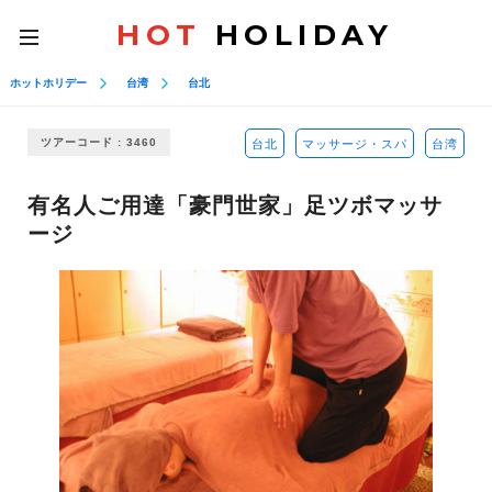
HOT
HOLIDAY
toggle
navigation
ホットホリデー
台湾
台北
ツアーコード : 3460
台北
マッサージ・スパ
台湾
有名人ご用達「豪門世家」足ツボマッサ
ージ