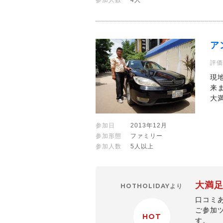
参加人数
4人
ア
評価
現
来
大
参加日
2013年12月
参加形態
ファミリー
参加人数
5人以上
大満足
HOTHOLIDAYより
口コミ
ご参加
HOT
す。