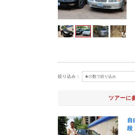
絞り込み：
ツアーに
自
段