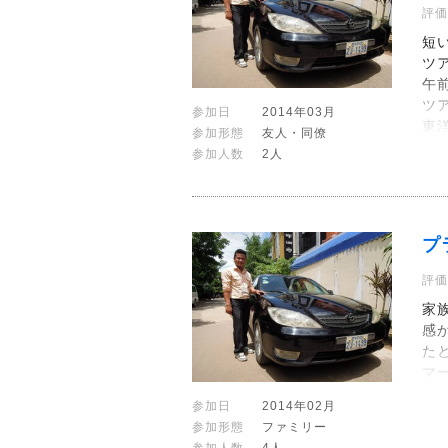
評価
短
ツ
午
ツ
参加日
2014年03月
東
参加形態
友人・同僚
参加人数
2人
プ
評価
家
感
た
マ
参加日
2014年02月
参加形態
ファミリー