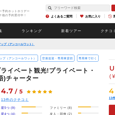
ー予約ホットホリデー
ク他の予約受付中！
よくあるご質問
お気に入り
集
ランキング
新着ツアー
クチコ
アップ（アンコールワット）
ップ（アンコールワット）
空港送迎・専用車貸切
専用車で行く
U
ライベート観光!プライベート・
(
語)チャーター
4.7
4
/
5
13
13
件のクチコミ
星5つ (9)
ファミリー (8)
星4つ (4)
友人・同僚 (2)