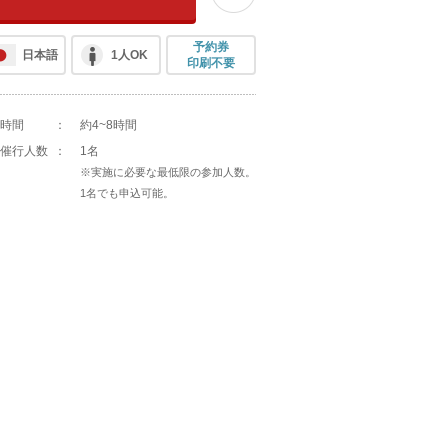
予約券
日本語
1人OK
印刷不要
時間
：
約4~8時間
催行人数
：
1名
※実施に必要な最低限の参加人数。
1名でも申込可能。