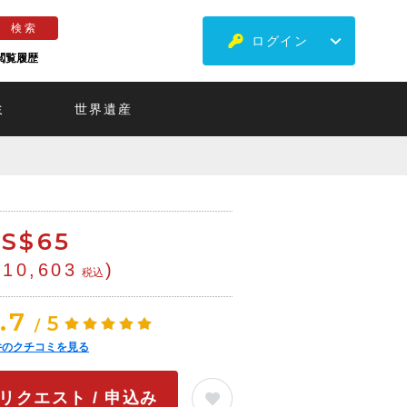
ログイン
閲覧履歴
ミ
世界遺産
S$
65
¥10,603
)
税込
.7
5
/
件のクチコミを見る
リクエスト / 申込み