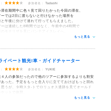
：
参加者名：
Tadashi
い滞在期間中に色々見て回りたかった今回の滞在、
アーでは2日に渡らないと行けなかった場所を
前と午後に分けて連れて行ってもらえました。
アーは連続した8時間ではなく、午前中の4時間で
洋のモナリザを見にバンテアイスレイへ。
もっと見る
ライベート観光!車・ガイドチャーター
：
参加者名：
YUKIE
族４人の参加だったので他のツアーに参加するよりも割安
があった。予定をもっと念入りに立てておけばもっと回れ
と思うが、９時スタ-トでロリュオス遺跡を見てオールド
ーケットで休憩。
もっと見る