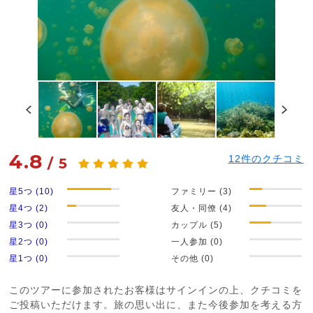
4.8
12
件のクチコミ
/
5
星5つ (10)
ファミリー (3)
星4つ (2)
友人・同僚 (4)
星3つ (0)
カップル (5)
星2つ (0)
一人参加 (0)
星1つ (0)
その他 (0)
このツアーに参加されたお客様はサインインの上、クチコミを
ご投稿いただけます。旅の思い出に、また今後参加を考える方