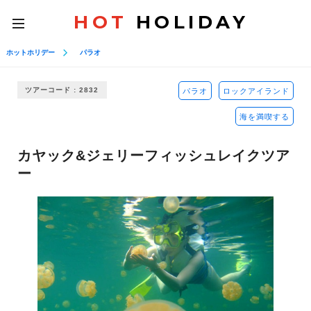
HOT
HOLIDAY
toggle
navigation
ホットホリデー
パラオ
ツアーコード : 2832
パラオ
ロックアイランド
海を満喫する
カヤック&ジェリーフィッシュレイクツア
ー