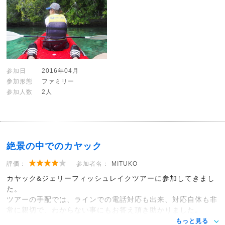
参加日
2016年04月
参加形態
ファミリー
参加人数
2人
絶景の中でのカヤック
評価：
参加者名：
MITUKO
カヤック&ジェリーフィッシュレイクツアーに参加してきまし
た。
ツアーの手配では、ラインでの電話対応も出来、対応自体も非
常に親切で、わからない事にもお答え頂き助かりました。
もっと見る