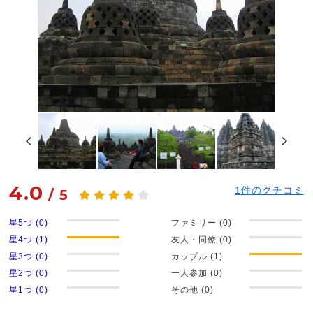
4.0
1
件のクチコミ
/
5
星5つ (0)
ファミリー (0)
星4つ (1)
友人・同僚 (0)
星3つ (0)
カップル (1)
星2つ (0)
一人参加 (0)
星1つ (0)
その他 (0)