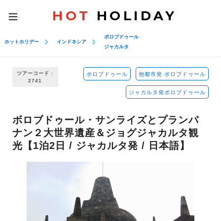
HOT
HOLIDAY
toggle
navigation
ボロブドゥール
ホットホリデー
インドネシア
ジャカルタ
ツアーコード :
ボロブドゥール
他都市発 ボロブドゥール
2741
ジャカルタ発ボロブドゥール
ボロブドゥール・サンライズとプランバ
ナン２大世界遺産＆ジョグジャカルタ観
光【1泊2日 / ジャカルタ発 / 日本語】