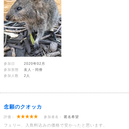
参加日
2020年02月
参加形態
友人・同僚
参加人数
2人
念願のクオッカ
評価：
参加者名：
匿名希望
フェリー、入島料込みの価格で安かったと思います。