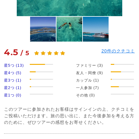
4.5
20
件のクチコミ
/
5
星5つ (13)
ファミリー (3)
星4つ (5)
友人・同僚 (9)
星3つ (1)
カップル (1)
星2つ (1)
一人参加 (7)
星1つ (0)
その他 (0)
このツアーに参加されたお客様はサインインの上、クチコミを
ご投稿いただけます。旅の思い出に、また今後参加を考える方
のために、ぜひツアーの感想をお寄せください。