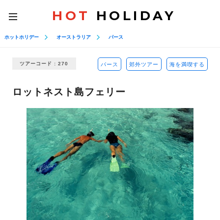
HOT
HOLIDAY
toggle
navigation
ホットホリデー
オーストラリア
パース
ツアーコード : 270
パース
郊外ツアー
海を満喫する
ロットネスト島フェリー