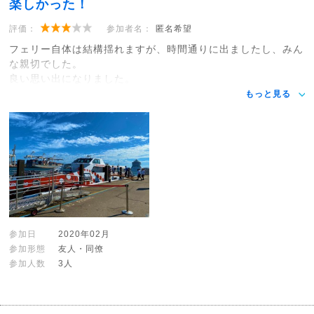
楽しかった！
評価：
参加者名：
匿名希望
フェリー自体は結構揺れますが、時間通りに出ましたし、みん
な親切でした。
良い思い出になりました。
もっと見る
参加日
2020年02月
参加形態
友人・同僚
参加人数
3人