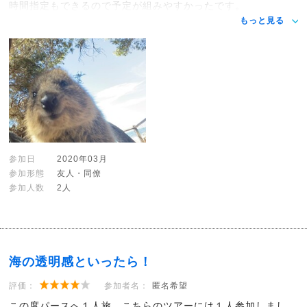
時間指定もできるので予定が組みやすかったです。
もっと見る
参加日
2020年03月
参加形態
友人・同僚
参加人数
2人
海の透明感といったら！
評価：
参加者名：
匿名希望
この度パースへ１人旅、こちらのツアーには１人参加しまし