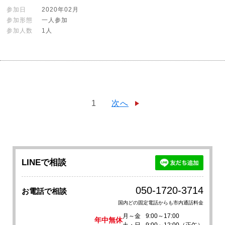
参加日
2020年02月
参加形態
一人参加
参加人数
1人
1
次へ
LINEで相談
050-1720-3714
お電話で相談
国内どの固定電話からも市内通話料金
月～金
9:00～17:00
年中無休
土・日
9:00～12:00（正午）