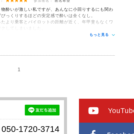
：
参加者名：
匿名希望
り物酔いが激しい私ですが、あんなに小回りするにも関わ
ずびっくりするほどの安定感で酔いは全くなし。
ったより乗客とパイロットの距離が近く、年甲斐もなくワ
ワクしてしまいました。
もっと見る
1
YouTub
050-1720-3714