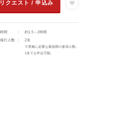
リクエスト / 申込み
時間
：
約1.5～2時間
催行人数
：
2名
※実施に必要な最低限の参加人数。
1名でも申込可能。