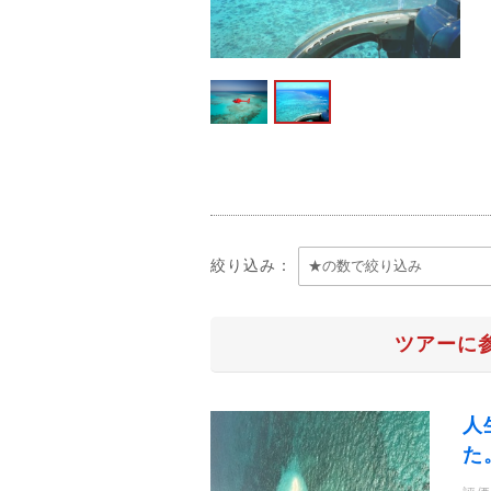
絞り込み：
ツアーに
人
た