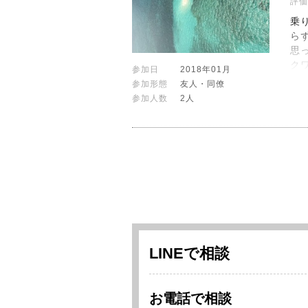
評価
乗
ら
思
ク
参加日
2018年01月
参加形態
友人・同僚
参加人数
2人
LINEで相談
お電話で相談