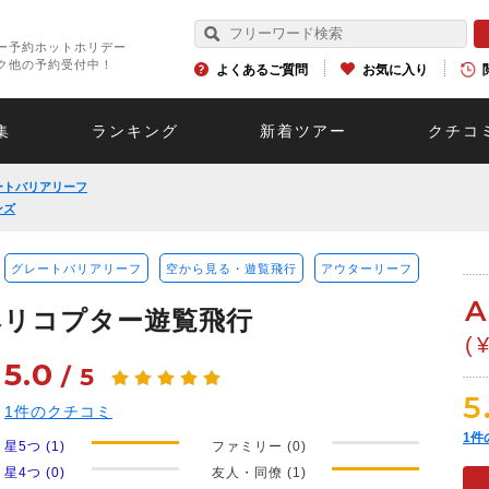
ー予約ホットホリデー
ク他の予約受付中！
よくあるご質問
お気に入り
集
ランキング
新着ツアー
クチコ
ートバリアリーフ
ンズ
グレートバリアリーフ
空から見る・遊覧飛行
アウターリーフ
A
ヘリコプター遊覧飛行
(
5.0
/
5
5
1
件のクチコミ
1
件
星5つ (1)
ファミリー (0)
星4つ (0)
友人・同僚 (1)