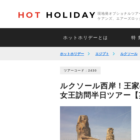
HOT
HOLIDAY
現地発オプショナルツア
ケアンズ、エアーズロッ
ホットホリデーとは
特 
ホットホリデー
エジプト
ルクソール
ツアーコード : 2430
ルクソール西岸！王家
女王訪問半日ツアー【