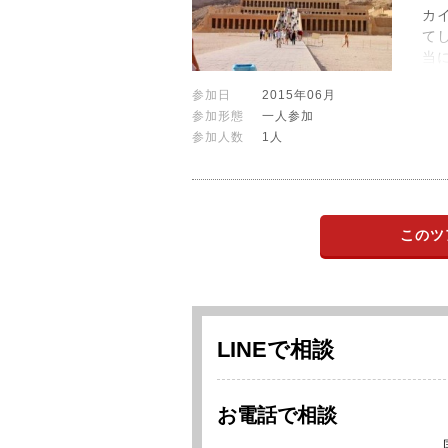
カ
て
当
参加日
2015年06月
参加形態
一人参加
参加人数
1人
このツ
LINEで相談
お電話で相談