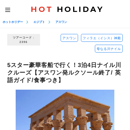
HOT
HOLIDAY
toggle
navigation
ホットホリデー
エジプト
アスワン
ツアーコード :
アスワン
フィラエ（イシス）神殿
2396
母なる川ナイル
5スター豪華客船で行く！3泊4日ナイル川
クルーズ【アスワン発ルクソール終了/ 英
語ガイド/食事つき】