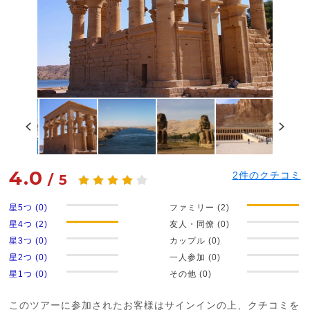
4.0
2
件のクチコミ
/
5
星5つ (0)
ファミリー (2)
星4つ (2)
友人・同僚 (0)
星3つ (0)
カップル (0)
星2つ (0)
一人参加 (0)
星1つ (0)
その他 (0)
このツアーに参加されたお客様はサインインの上、クチコミを