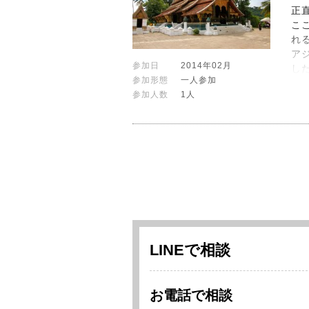
正
こ
れ
ア
参加日
2014年02月
し
参加形態
一人参加
参加人数
1人
LINEで相談
お電話で相談