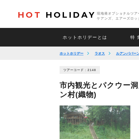
HOT
HOLIDAY
現地発オプショナルツア
ケアンズ、エアーズロッ
ホットホリデーとは
特 
ホットホリデー
ラオス
ルアンパバー
ツアーコード : 2148
市内観光とパクウー洞
ン村(織物)