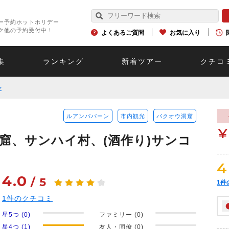
ー予約ホットホリデー
ク他の予約受付中！
よくあるご質問
お気に入り
集
ランキング
新着ツアー
クチコ
ン
ルアンパバーン
市内観光
パクオウ洞窟
¥
窟、サンハイ村、(酒作り)サンコ
4
4.0
/
5
1
件
1
件のクチコミ
星5つ (0)
ファミリー (0)
星4つ (1)
友人・同僚 (0)