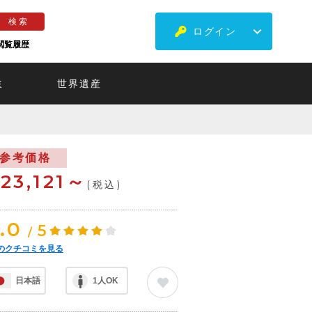
ログイン
閲覧履歴
ミ
世界遺産
参考価格
23,121～
(税込)
.0
5
/
のクチコミを見る
日本語
1人OK