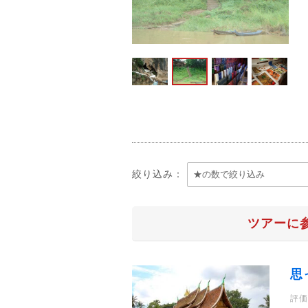
絞り込み：
ツアーに
思
評価